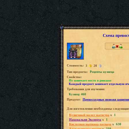
Схема превос
Стоимость:
3
20
Tип предмета:
Рецепты кузнеца
Свойства:
Не занимает место в рюкзаке
Каждый предмет занимает отдельную яч
Требования для изучения:
Кузнец: 460
Продукт:
Превосходные поножи защитни
Для изготовления необходимы следующие
Кузнечный молот магистра
x
1
Наковальня Эксперта
x
1
Кислотная вытяжка распада
x
630
Алая вытяжка ярости
x
210