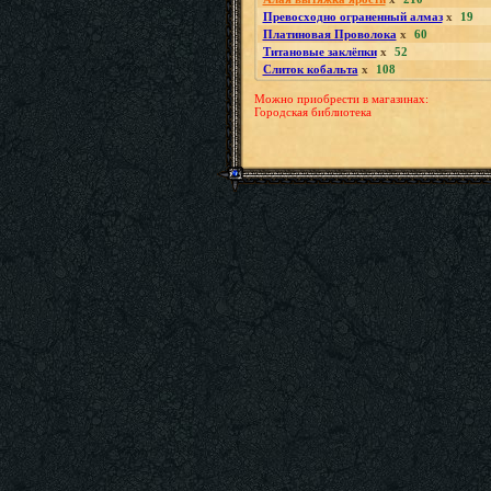
Превосходно ограненный алмаз
x
19
Платиновая Проволока
x
60
Титановые заклёпки
x
52
Слиток кобальта
x
108
Можно приобрести в магазинах:
Городская библиотека