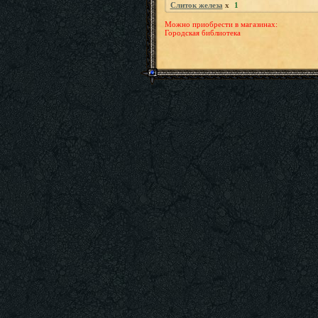
Слиток железа
x
1
Можно приобрести в магазинах:
Городская библиотека