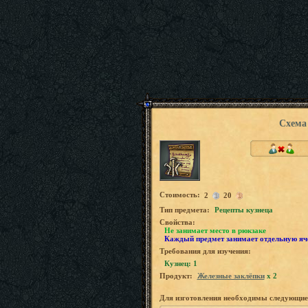
Схема
Стоимость:
2
20
Tип предмета:
Рецепты кузнеца
Свойства:
Не занимает место в рюкзаке
Каждый предмет занимает отдельную яч
Требования для изучения:
Кузнец: 1
Продукт:
Железные заклёпки
x 2
Для изготовления необходимы следующие