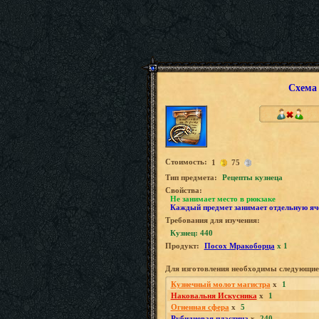
Схема
Стоимость:
1
75
Tип предмета:
Рецепты кузнеца
Свойства:
Не занимает место в рюкзаке
Каждый предмет занимает отдельную яч
Требования для изучения:
Кузнец: 440
Продукт:
Посох Мракоборца
x 1
Для изготовления необходимы следующие
Кузнечный молот магистра
x
1
Наковальня Искусника
x
1
Огненная сфера
x
5
Рубидиевая пластина
x
240