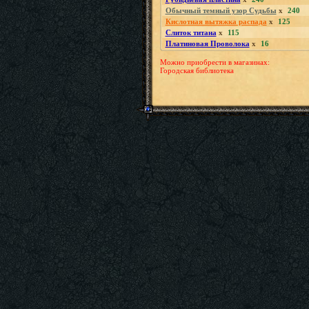
Обычный темный узор Судьбы
x
240
Кислотная вытяжка распада
x
125
Слиток титана
x
115
Платиновая Проволока
x
16
Можно приобрести в магазинах:
Городская библиотека