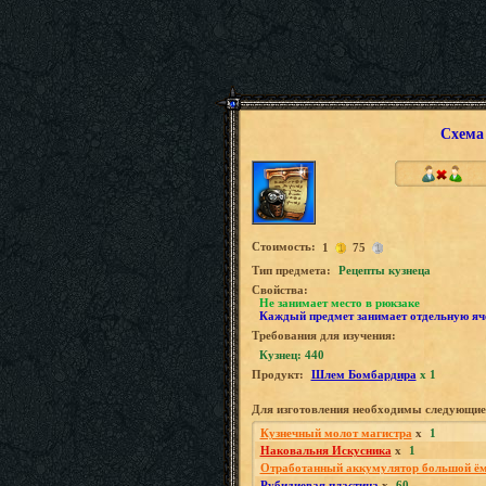
Схема
Стоимость:
1
75
Tип предмета:
Рецепты кузнеца
Свойства:
Не занимает место в рюкзаке
Каждый предмет занимает отдельную яч
Требования для изучения:
Кузнец: 440
Продукт:
Шлем Бомбардира
x 1
Для изготовления необходимы следующие
Кузнечный молот магистра
x
1
Наковальня Искусника
x
1
Отработанный аккумулятор большой ём
Рубидиевая пластина
x
60