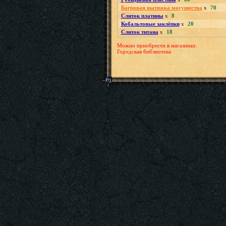
Багровая вытяжка могущества
x
70
Слиток платины
x
8
Кобальтовые заклёпки
x
20
Слиток титана
x
18
Можно приобрести в магазинах:
Городская библиотека