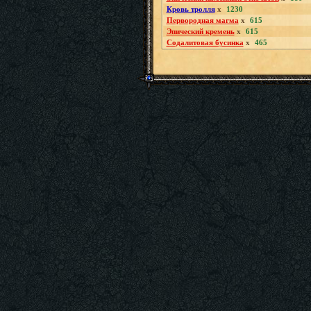
Кровь тролля
x
1230
Первородная магма
x
615
Эпический кремень
x
615
Содалитовая бусинка
x
465