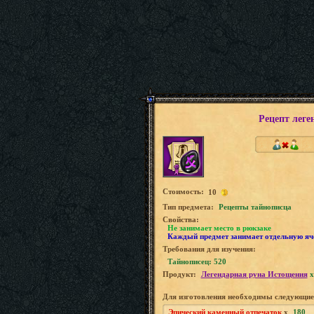
Рецепт лег
Стоимость:
10
Tип предмета:
Рецепты тайнописца
Свойства:
Не занимает место в рюкзаке
Каждый предмет занимает отдельную яч
Требования для изучения:
Тайнописец: 520
Продукт:
Легендарная руна Истощения
x
Для изготовления необходимы следующие
Эпический каменный отпечаток
x
180