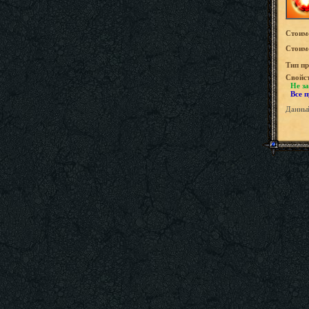
Стоим
Стоимо
Tип пр
Свойс
Не за
Все 
Данный