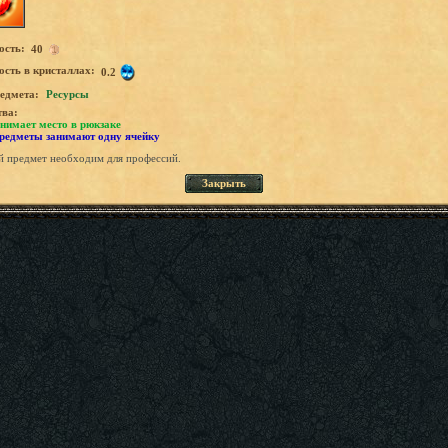
ость:
40
сть в кристаллах:
0.2
едмета:
Ресурсы
тва:
нимает место в рюкзаке
предметы занимают одну ячейку
 предмет необходим для профессий.
Закрыть