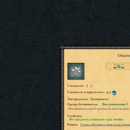
Обычн
Стоимость:
2
Стоимость в кристаллах:
0.9
Tип предмета:
Боеприпасы
Группа боеприпасов:
Восстановление I
(Боеприпасы одной группы не используютс
Свойства:
Все предметы занимают одну ячейку
Рецепт:
Схема обычного кристалла кров