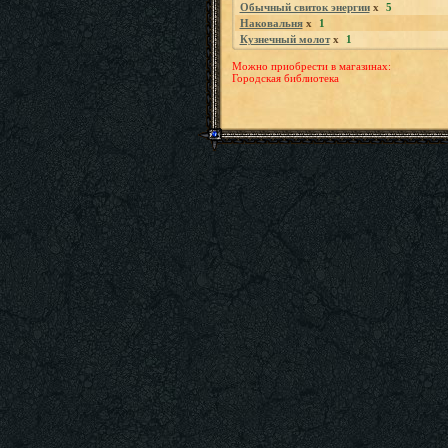
Обычный свиток энергии
x
5
Наковальня
x
1
Кузнечный молот
x
1
Можно приобрести в магазинах:
Городская библиотека