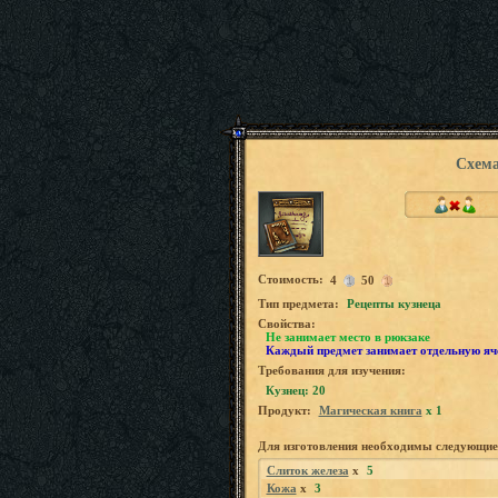
Схема
Стоимость:
4
50
Tип предмета:
Рецепты кузнеца
Свойства:
Не занимает место в рюкзаке
Каждый предмет занимает отдельную яч
Требования для изучения:
Кузнец: 20
Продукт:
Магическая книга
x 1
Для изготовления необходимы следующие
Слиток железа
x
5
Кожа
x
3