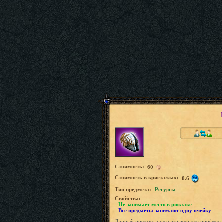
Стоимость:
60
Стоимость в кристаллах:
0.6
Tип предмета:
Ресурсы
Свойства:
Не занимает место в рюкзаке
Все предметы занимают одну ячейку
Данный предмет предназначен для професси