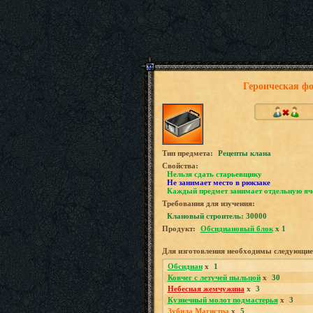
Героическая фо
Tип предмета:
Рецепты клана
Свойства:
Нельзя сдать старьевщику
Не занимает место в рюкзаке
Каждый предмет занимает отдельную яч
Требования для изучения:
Клановый строитель: 30000
Продукт:
Обсидиановый блок
x 1
Для изготовления необходимы следующие
Обсидиан
x
1
Ковчег с летучей пыльцой
x
30
Небесная жемчужина
x
3
Кузнечный молот подмастерья
x
3
Зубила Магистра
x
5