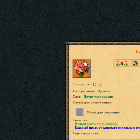
Б
Стоимость:
15
Tип предмета:
Оружие
Слот:
Двуручное оружие
Слоты для инкрустации:
Место для сверления
Свойства:
Нельзя сдать старьевщику
Каждый предмет занимает отдельную яч
Характеристики: