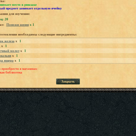
тва:
нимает место в рюкзаке
ый предмет занимает отдельную ячейку
ания для изучения:
ц: 20
кт:
Поножи жизни
x 1
зготовления необходимы следующие ингредиенты:
ок железа
x
1
а
x
1
ечный молот
x
1
вальня
x
1
а ящера
x
1
приобрести в магазинах:
кая библиотека
Закрыть