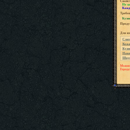
Свойс
Не за
Кажд
Требов
Кузне
Проду
Для и
Слит
Кож
Кузн
Нако
Шкур
Можно 
Городс