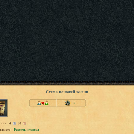
Схема поножей жизни
5
ость:
4
50
едмета:
Рецепты кузнеца