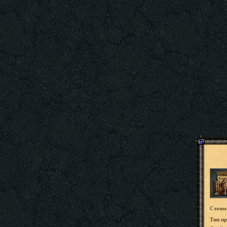
Стоим
Tип пр