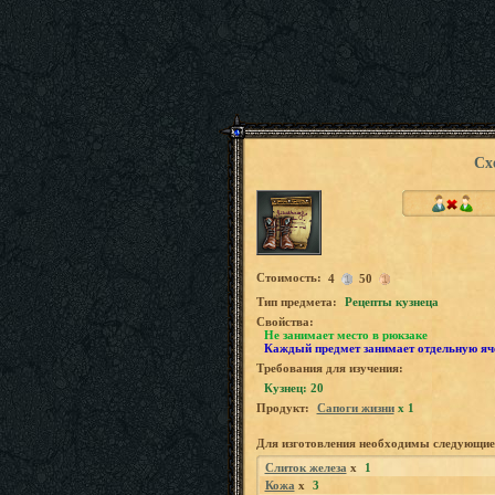
Сх
Стоимость:
4
50
Tип предмета:
Рецепты кузнеца
Свойства:
Не занимает место в рюкзаке
Каждый предмет занимает отдельную яч
Требования для изучения:
Кузнец: 20
Продукт:
Сапоги жизни
x 1
Для изготовления необходимы следующие
Слиток железа
x
1
Кожа
x
3