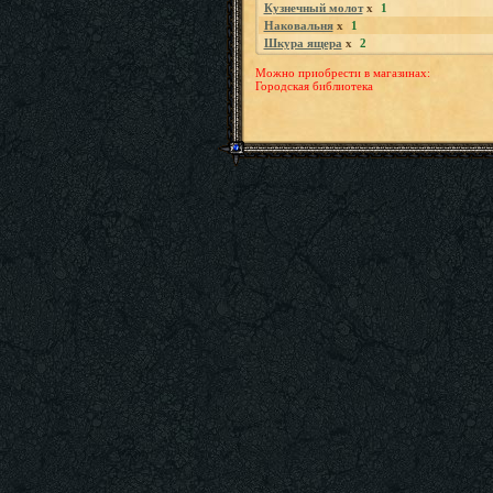
Кузнечный молот
x
1
Наковальня
x
1
Шкура ящера
x
2
Можно приобрести в магазинах:
Городская библиотека