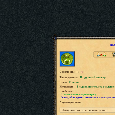
Во
Стоимость:
10
Tип предмета:
Воздушный фильтр
Слот:
Регалия
Комплект:
1-е дополнительное усиление
Свойства:
Нельзя сдать старьевщику
Каждый предмет занимает отдельную яч
Характеристики:
Иммунитет от агрессивной среды:
1