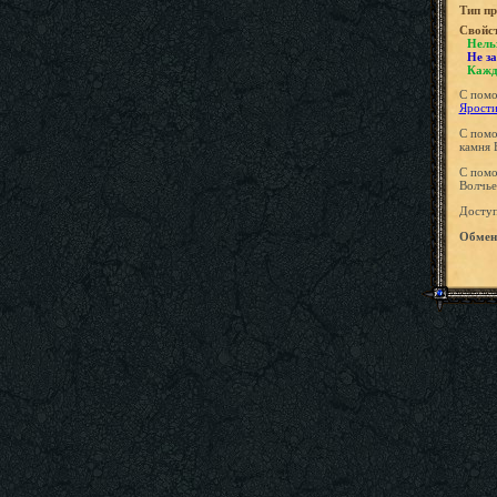
Tип пр
Свойс
Нель
Не за
Кажд
С помо
Ярост
С помо
камня 
С помо
Волчь
Доступ
Обмени