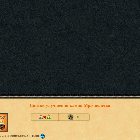
Свиток улучшения камня Мрачнолесья
8
сть в кристаллах:
1600