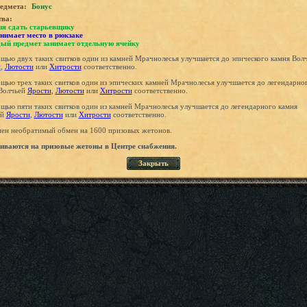
едмета:
Бонус
тва:
зя сдать старьевщику
нимает место в рюкзаке
ый предмет занимает отдельную ячейку
щью двух таких свитков один из камней Мрачнолесья улучшается до эпического камня Вол
и
,
Лютости
или
Хитрости
соответственно.
щью трех таких свитков один из эпических камней Мрачнолесья улучшается до легендарно
Волчьей
Ярости
,
Лютости
или
Хитрости
соответственно.
щью пяти таких свитков один из камней Мрачнолесья улучшается до легендарного камня
ей
Ярости
,
Лютости
или
Хитрости
соответственно.
ен необратимый обмен на 1600 призовых жетонов.
ваются на призовые жетоны в Центре снабжения.
Закрыть