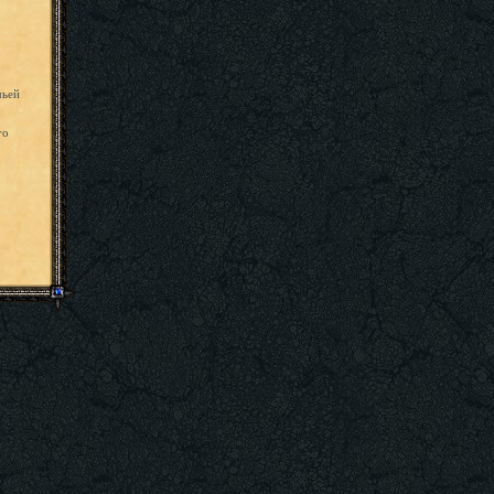
чьей
го