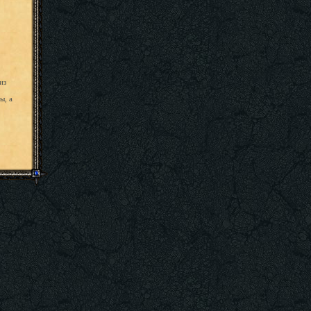
из
ы, а