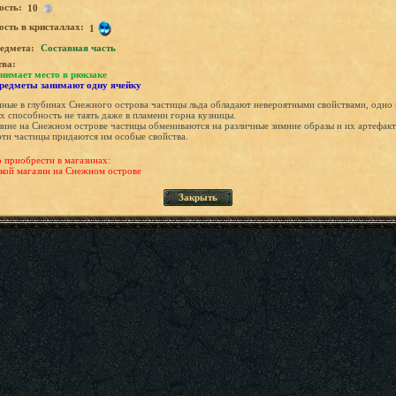
ость:
10
сть в кристаллах:
1
едмета:
Составная часть
тва:
нимает место в рюкзаке
предметы занимают одну ячейку
ные в глубинах Снежного острова частицы льда обладают невероятными свойствами, одно 
х способность не таять даже в пламени горна кузницы.
зине на Снежном острове частицы обмениваются на различные зимние образы и их артефакт
эти частицы придаются им особые свойства.
приобрести в магазинах:
кой магазин на Снежном острове
Закрыть