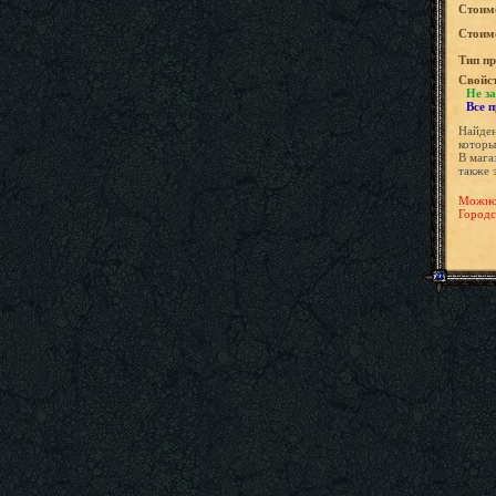
Стоим
Стоимо
Tип пр
Свойс
Не за
Все 
Найден
которы
В мага
также 
Можно 
Городс