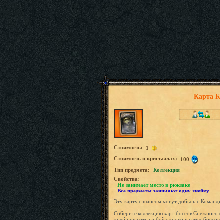
Карта К
Стоимость:
1
Стоимость в кристаллах:
100
Tип предмета:
Коллекция
Свойства:
Не занимает место в рюкзаке
Все предметы занимают одну ячейку
Эту карту с шансом могут добыть с Команди
Соберите коллекцию карт боссов Снежного 
дней призвать на бой одного из этих боссов