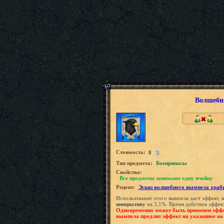
Волшебн
Стоимость:
8
Tип предмета:
Боеприпасы
Свойства:
Все предметы занимают одну ячейку
Рецепт:
Эскиз волшебного вымпела храб
Использование этого вымпела даст эффект, 
инициативу
на 3,1%. Время действия эффект
Одновременно может быть применен эффе
вымпела продлит эффект на указанное на