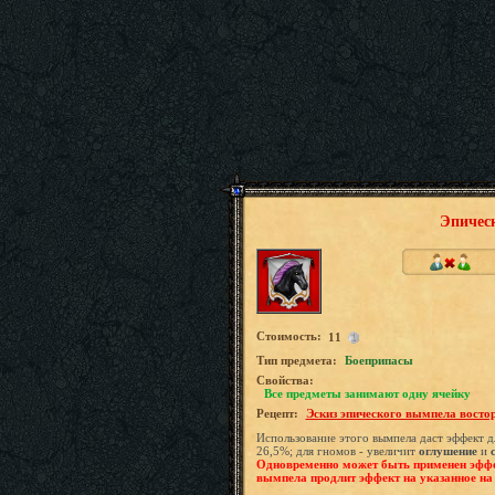
Эпичес
Стоимость:
11
Tип предмета:
Боеприпасы
Свойства:
Все предметы занимают одну ячейку
Рецепт:
Эскиз эпического вымпела восто
Использование этого вымпела даст эффект д
26,5%; для гномов - увеличит
оглушение
и
Одновременно может быть применен эффе
вымпела продлит эффект на указанное на