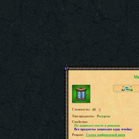
Ми
Стоимость:
40
Tип предмета:
Ресурсы
Свойства:
Не занимает место в рюкзаке
Все предметы занимают одну ячейку
Рецепт:
Схема мифриловой нити