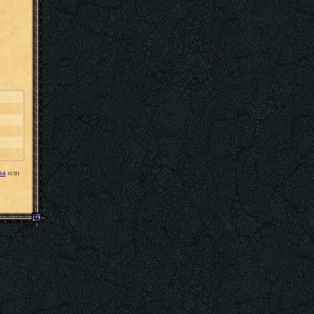
ра
или