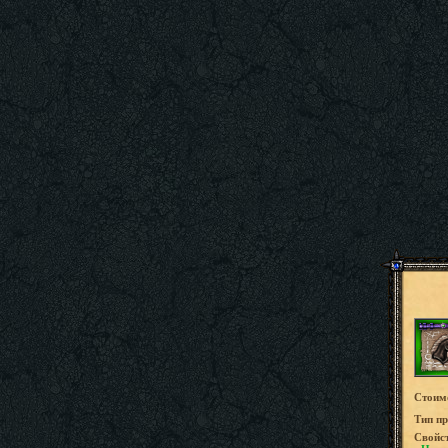
Стоим
Tип пр
Свойс