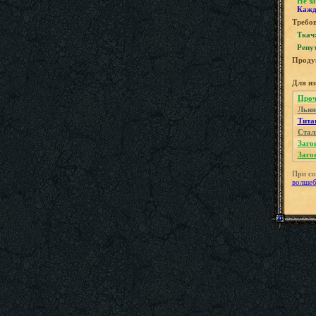
Не за
Кажд
Требов
Ткач
Репу
Проду
Для и
Проч
Льня
Тита
Стал
Заго
Заго
При со
волшеб