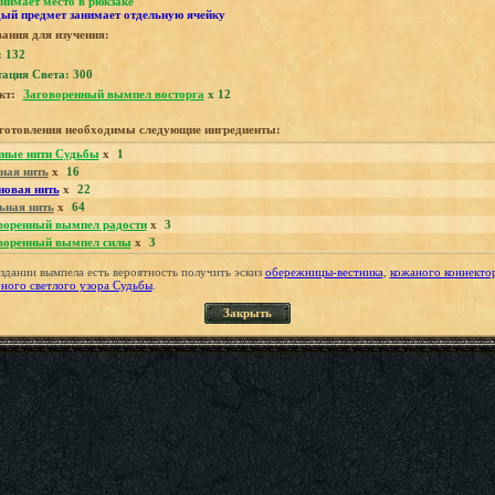
нимает место в рюкзаке
ый предмет занимает отдельную ячейку
ания для изучения:
: 132
тация Света: 300
кт:
Заговоренный вымпел восторга
x 12
зготовления необходимы следующие ингредиенты:
ные нити Судьбы
x
1
ная нить
x
16
новая нить
x
22
ьная нить
x
64
воренный вымпел радости
x
3
воренный вымпел силы
x
3
здании вымпела есть вероятность получить эскиз
обережницы-вестника
,
кожаного коннекто
ного светлого узора Судьбы
.
Закрыть