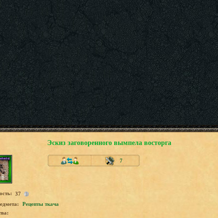
Эскиз заговоренного вымпела восторга
7
ость:
37
едмета:
Рецепты ткача
тва: