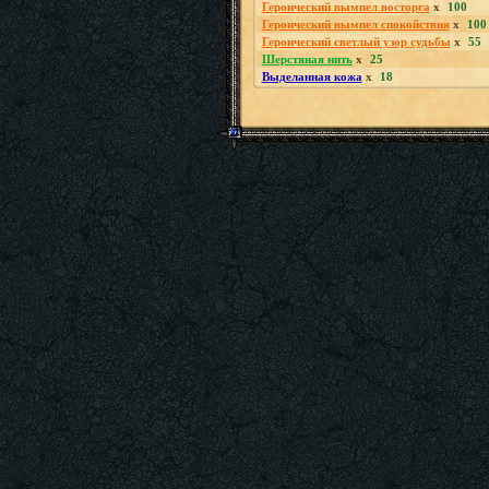
Героический вымпел восторга
x
100
Героический вымпел спокойствия
x
100
Героический светлый узор судьбы
x
55
Шерстяная нить
x
25
Выделанная кожа
x
18