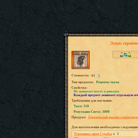
Эскиз героич
Стоимость:
61
Tип предмета:
Рецепты ткача
Свойства:
Не занимает место в рюкзаке
Каждый предмет занимает отдельную яч
Требования для изучения:
Ткач: 320
Репутация Света: 3000
Продукт:
Героический вымпел милосерд
Для изготовления необходимы следующие
Усиленные нити Судьбы
x
1