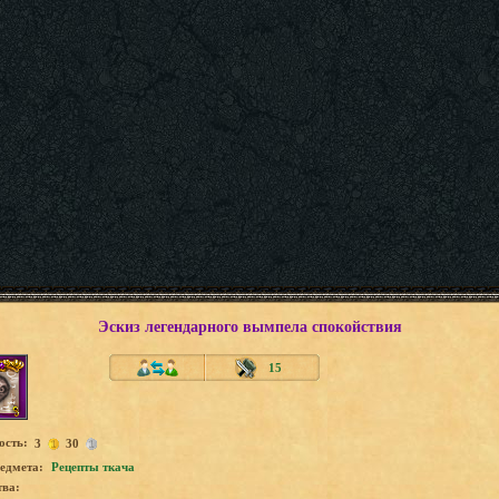
Эскиз легендарного вымпела спокойствия
15
ость:
3
30
едмета:
Рецепты ткача
тва: