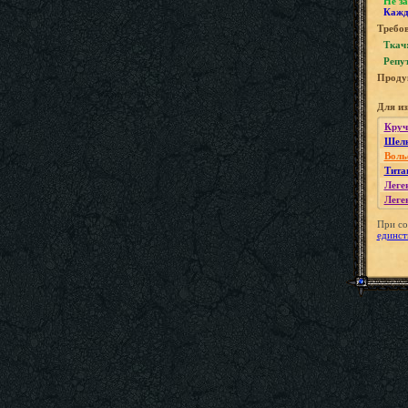
Не за
Кажд
Требов
Ткач
Репу
Проду
Для и
Круч
Шелк
Воль
Тита
Леге
Леге
При со
единст