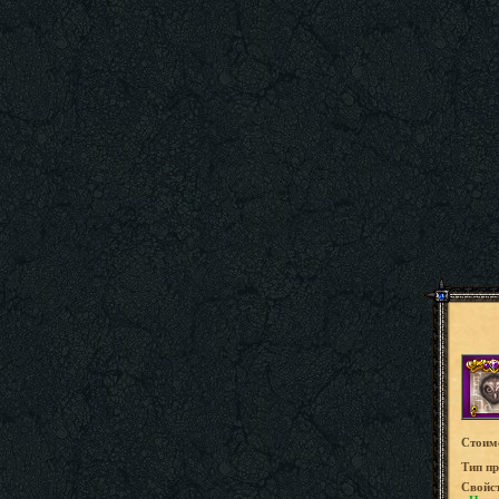
Стоим
Tип пр
Свойс