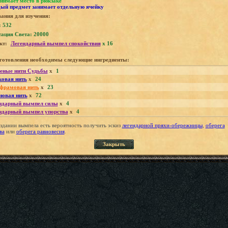
нимает место в рюкзаке
ый предмет занимает отдельную ячейку
ания для изучения:
: 532
тация Света: 20000
кт:
Легендарный вымпел спокойствия
x 16
зготовления необходимы следующие ингредиенты:
еные нити Судьбы
x
1
овая нить
x
24
фрамовая нить
x
23
новая нить
x
72
ндарный вымпел силы
x
4
ндарный вымпел упорства
x
4
здании вымпела есть вероятность получить эскиз
легендарной пряхи-обережницы
,
оберега
ва
или
оберега равновесия
.
Закрыть