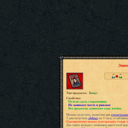
Эпич
Tип предмета:
Бонус
Свойства:
Нельзя сдать старьевщику
Не занимает место в рюкзаке
Все предметы занимают одну ячейку
Можно получить, поместив два
героически
3 дня получить
эффект
на 3 часа, ослабляю
Одновременно можно использовать только од
Две таких колоды с помощью карточной ко