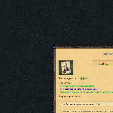
Слабос
Tип предмета:
Эффект
Свойства:
Нельзя сдать старьевщику
Не занимает место в рюкзаке
Каждый предмет занимает отдельную яч
Характеристики:
Слабость навыков воина:
6%
Ослабляет действие навыков воинов противн