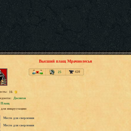
Высший плащ Мрачнолесья
420
25
ость:
16
едмета:
Доспехи
Плащ
для инкрустации:
Место для сверления
Место для сверления