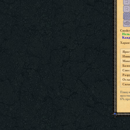
Свойс
Нель
Кажд
Характ
Ярос
Иниц
Макс
Базо
Спос
Разр
Осла
Сила
Плащ и
яростн
6% при