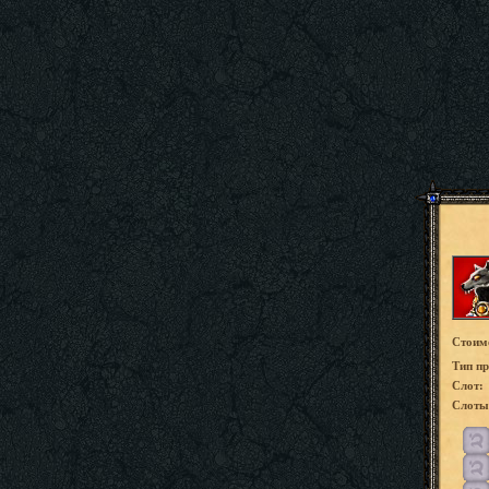
Стоим
Tип пр
Слот:
Слоты 