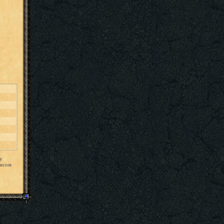
у
ансом