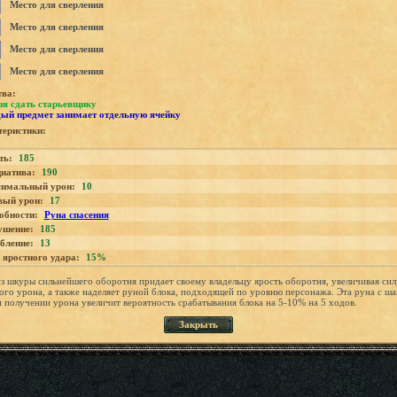
Место для сверления
Место для сверления
Место для сверления
Место для сверления
тва:
зя сдать старьевщику
ый предмет занимает отдельную ячейку
еристики:
ть:
185
иатива:
190
имальный урон:
10
вый урон:
17
обности:
Руна спасения
ушение:
185
бление:
13
 яростного удара:
15%
з шкуры сильнейшего оборотня придает своему владельцу ярость оборотня, увеличивая сил
ого урона, а также наделяет руной блока, подходящей по уровню персонажа. Эта руна с ш
 получении урона увеличит вероятность срабатывания блока на 5-10% на 5 ходов.
Закрыть