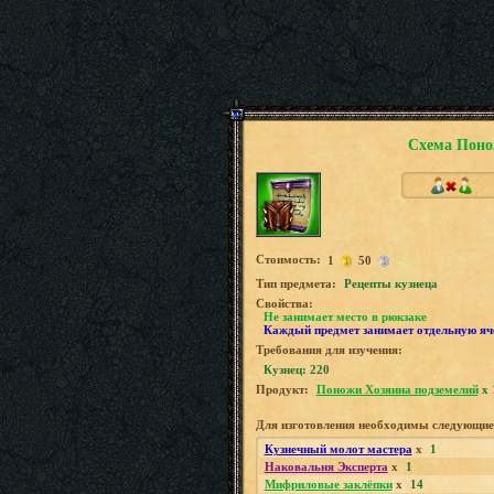
Схема Поно
Стоимость:
1
50
Tип предмета:
Рецепты кузнеца
Свойства:
Не занимает место в рюкзаке
Каждый предмет занимает отдельную яч
Требования для изучения:
Кузнец: 220
Продукт:
Поножи Хозяина подземелий
x 
Для изготовления необходимы следующие
Кузнечный молот мастера
x
1
Наковальня Эксперта
x
1
Мифриловые заклёпки
x
14