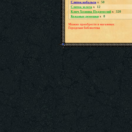
Слиток кобальта
x
50
Слиток золота
x
12
Ключ Хозяина Подземелий
x
320
Кожаные ремешки
x
8
Можно приобрести в магазинах:
Городская библиотека