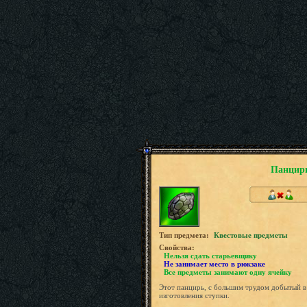
Панцир
Tип предмета:
Квестовые предметы
Свойства:
Нельзя сдать старьевщику
Не занимает место в рюкзаке
Все предметы занимают одну ячейку
Этот панцирь, с большим трудом добытый в
изготовления ступки.