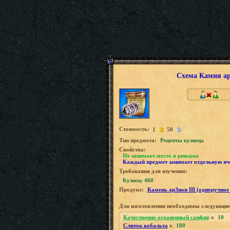
Схема Камня ар
Стоимость:
1
50
Tип предмета:
Рецепты кузнеца
Свойства:
Не занимает место в рюкзаке
Каждый предмет занимает отдельную яч
Требования для изучения:
Кузнец: 460
Продукт:
Камень арЗион III (одноручное
Для изготовления необходимы следующие
Качественно ограненный сапфир
x
10
Слиток кобальта
x
180