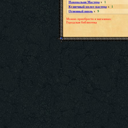
Наковальня Мастера
x
1
Кузнечный молот мастера
x
1
Огненный вихрь
x
9
Можно приобрести в магазинах:
Городская библиотека