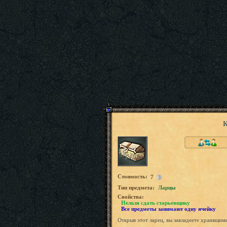
К
Стоимость:
7
Tип предмета:
Ларцы
Свойства:
Нельзя сдать старьевщику
Все предметы занимают одну ячейку
Открыв этот ларец, вы завладеете хранящи