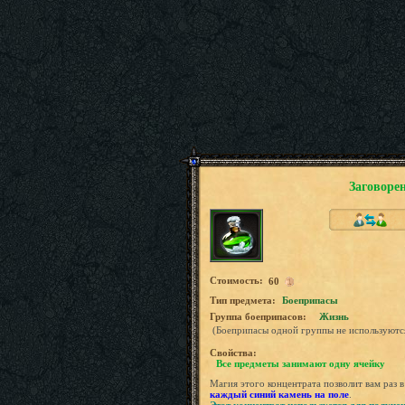
Заговоре
Стоимость:
60
Tип предмета:
Боеприпасы
Группа боеприпасов:
Жизнь
(Боеприпасы одной группы не используютс
Свойства:
Все предметы занимают одну ячейку
Магия этого концентрата позволит вам раз 
каждый синий камень на поле
.