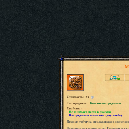
М
Стоимость:
33
Tип предмета:
Квестовые предметы
Свойства:
Не занимает место в рюкзаке
Все предметы занимают одну ячейку
Древняя табличка, пролежавшая в известняк
Наверняка она заинтересует
Гильдию искат