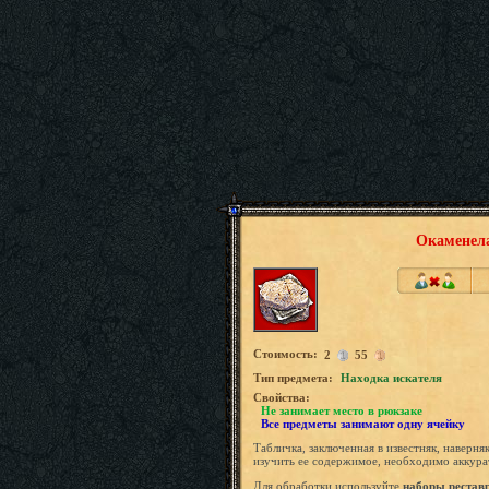
Окаменела
Стоимость:
2
55
Tип предмета:
Находка искателя
Свойства:
Не занимает место в рюкзаке
Все предметы занимают одну ячейку
Табличка, заключенная в известняк, наверн
изучить ее содержимое, необходимо аккурат
Для обработки используйте
наборы рестав