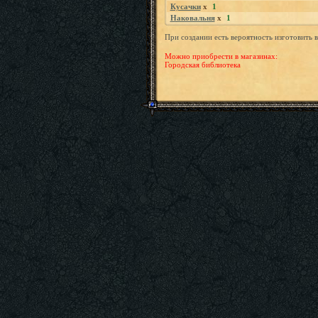
Кусачки
x
1
Наковальня
x
1
При создании есть вероятность изготовить
Можно приобрести в магазинах:
Городская библиотека