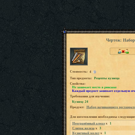
Чертеж: Набор
Стоимость:
4
Tип предмета:
Рецепты кузнеца
Свойства:
Не занимает место в рюкзаке
Каждый предмет занимает отдельную яч
Требования для изучения:
Кузнец: 24
Продукт:
Набор начинающего реставрат
Для изготовления необходимы следующие
Неогранённый алмаз
x
1
Слиток железа
x
3
Кузнечный молот
x
1