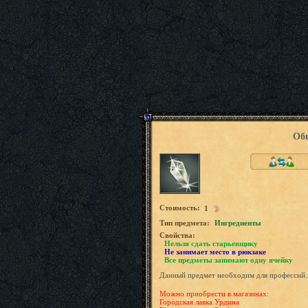
Об
Стоимость:
1
Tип предмета:
Ингредиенты
Свойства:
Нельзя сдать старьевщику
Не занимает место в рюкзаке
Все предметы занимают одну ячейку
Данный предмет необходим для профессий.
Можно приобрести в магазинах:
Городская лавка Урдина