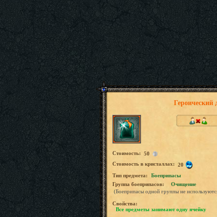
Героический 
Стоимость:
50
Стоимость в кристаллах:
20
Tип предмета:
Боеприпасы
Группа боеприпасов:
Очищение
(Боеприпасы одной группы не используютс
Свойства:
Все предметы занимают одну ячейку