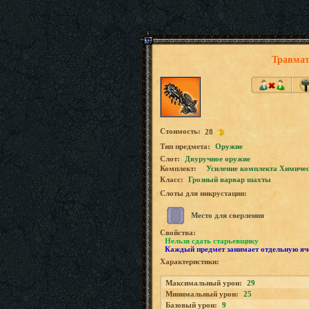
Травмат
Стоимость:
28
Tип предмета:
Оружие
Слот:
Двуручное оружие
Комплект:
Усиление комплекта Химиче
Класс:
Грозный варвар шахты
Слоты для инкрустации:
Место для сверления
Свойства:
Нельзя сдать старьевщику
Каждый предмет занимает отдельную яч
Характеристики:
Максимальный урон:
29
Минимальный урон:
25
Базовый урон:
9