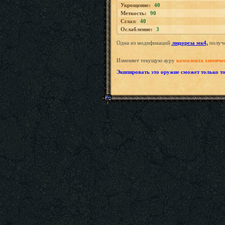
Укрощение:
40
Меткость:
90
Сглаз:
40
Ослабление:
3
Одна из модификаций
людореза мк4,
получе
Изменяет текущую ауру
комплекта химиче
Экипировать это оружие сможет только то