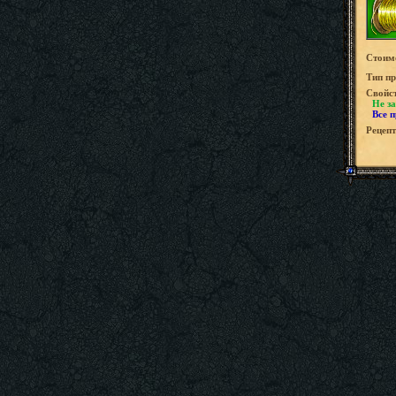
Стоим
Tип пр
Свойс
Не за
Все 
Рецепт