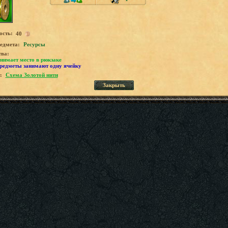
ость:
40
едмета:
Ресурсы
тва:
нимает место в рюкзаке
предметы занимают одну ячейку
:
Схема Золотой нити
Закрыть