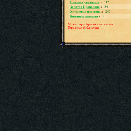
Слиток адамантита
x
112
Золотая Проволока
x
24
Хитиновая пластина
x
240
Кожаные ремешки
x
6
Можно приобрести в магазинах:
Городская библиотека