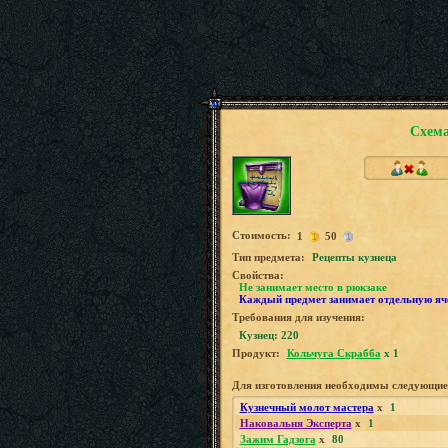
Схема
Стоимость:
1
50
Tип предмета:
Рецепты кузнеца
Свойства:
Не занимает место в рюкзаке
Каждый предмет занимает отдельную яч
Требования для изучения:
Кузнец: 220
Продукт:
Кольчуга Скрабба
x 1
Для изготовления необходимы следующие
Кузнечный молот мастера
x
1
Наковальня Эксперта
x
1
Зажим Гадзога
x
80