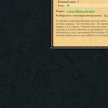
Базовый урон:
2
Блок:
20
Рецепт:
Схема Шлема Колизея
Разбирается с помощью инструмента:
Ку
Со времён появления Колизея на этой земле 
не было равных. Его боялись все. Но время,
память о его героях. Таковым был могучий 
оружие и доспехи Колизея в оружейной, чт
наложили на вход заклинание Бесстрашия. О
сможет найти вход в оружейную и получить