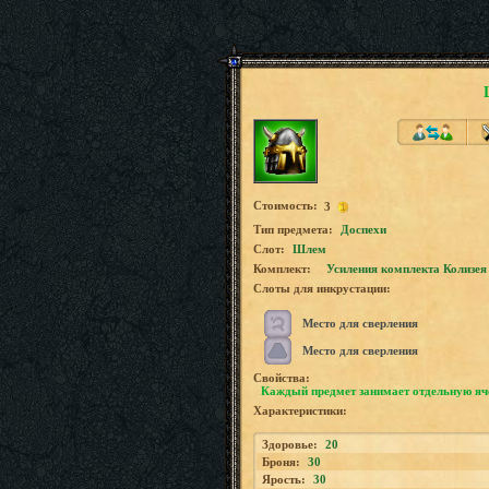
Стоимость:
3
Tип предмета:
Доспехи
Слот:
Шлем
Комплект:
Усиления комплекта Колизея
Слоты для инкрустации:
Место для сверления
Место для сверления
Свойства:
Каждый предмет занимает отдельную яч
Характеристики:
Здоровье:
20
Броня:
30
Ярость:
30