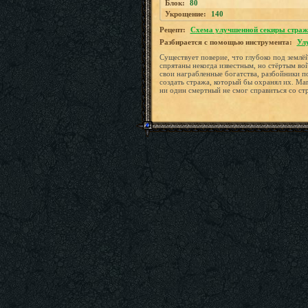
Блок:
80
Укрощение:
140
Рецепт:
Схема улучшенной секиры страж
Разбирается с помощью инструмента:
Ул
Существует поверие, что глубоко под землё
спрятаны некогда известным, но стёртым в
свои награбленные богатства, разбойники 
создать стража, который бы охранял их. Ма
ни один смертный не смог справиться со ст