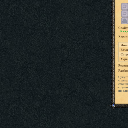
Свойс
Кажд
Характ
Иниц
Базо
Сопр
Укро
Рецепт
Разбир
Сущест
спрята
свои н
создат
ни оди