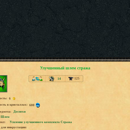
Улучшенный шлем стража
125
14
ость:
6
сть в кристаллах:
600
едмета:
Доспехи
Шлем
ект:
Усиление улучшенного комплекта Стража
для инкрустации: