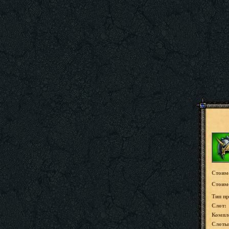
Стоим
Стоимо
Tип пр
Слот:
Компл
Слоты 