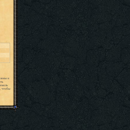
блены и
ть
емель
, чтобы