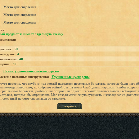
Место для сверления
Место для сверления
Место для сверления
тва:
ый предмет занимает отдельную ячейку
еристики:
иатива:
50
вый урон:
4
отивление:
40
щение:
80
:
Схема улучшенного шлема стража
ается с помощью инструмента:
Улучшенные кускодеры
вует поверие, что глубоко под землёй находятся несметные богатства, которые были награ
ны некогда известным, но стёртым войной с лица земли Свободным народом. Чтобы сохрани
аграбленные богатства, разбойники попросили одного из самых сильных магов Свободных з
ь стража, который бы охранял их. Маг создал магическую сущность и заколдовал её доспехи
н смертный не смог справиться со стражем.
Закрыть