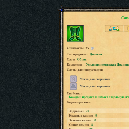
Сап
Стоимость:
35
Tип предмета:
Доспехи
Слот:
Обувь
Комплект:
Усиления комплекта Дракон
Слоты для инкрустации:
Место для сверления
Место для сверления
Свойства:
Каждый предмет занимает отдельную яч
Характеристики:
Здоровье:
20
Красные камни:
8
Зеленые камни:
8
Синие камни:
8