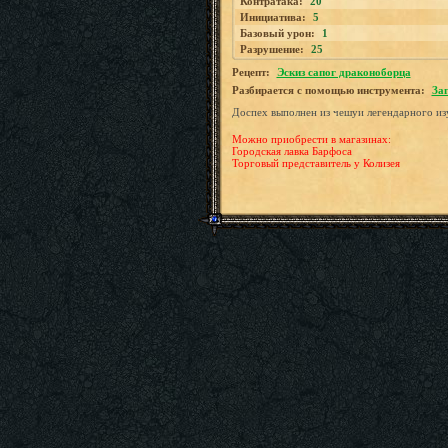
Контратака:
20
Инициатива:
5
Базовый урон:
1
Разрушение:
25
Рецепт:
Эскиз сапог драконоборца
Разбирается с помощью инструмента:
За
Доспех выполнен из чешуи легендарного из
Можно приобрести в магазинах:
Городская лавка Барфоса
Торговый представитель у Колизея