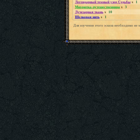
Легендарный темный узор Судьбы
x
1
Михрютка-путешественница
x
3
Лучезарная ткань
x
10
Шелковая нить
x
1
Для изучения этого эскиза необходимо не 