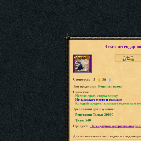
Эскиз легендарн
Стоимость:
5
20
Tип предмета:
Рецепты ткача
Свойства:
Нельзя сдать старьевщику
Не занимает место в рюкзаке
Каждый предмет занимает отдельную яч
Требования для изучения:
Репутация Тьмы: 20000
Ткач: 540
Продукт:
Легендарная михрютка-покров
Для изготовления необходимы следующие