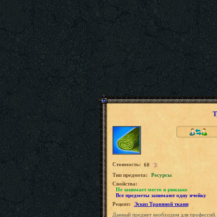
Т
Стоимость:
60
Tип предмета:
Ресурсы
Свойства:
Не занимает место в рюкзаке
Все предметы занимают одну ячейку
Рецепт:
Эскиз Травяной ткани
Данный предмет необходим для профессий.