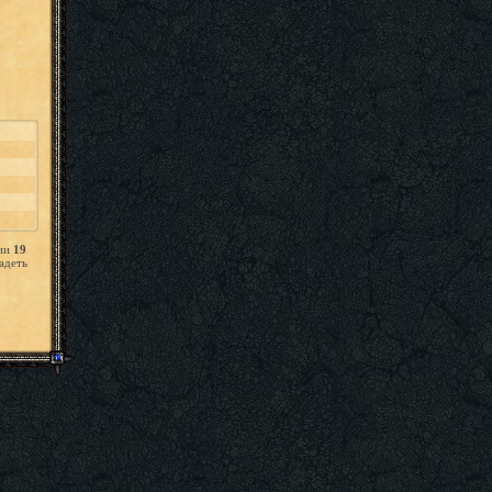
нии
19
адеть