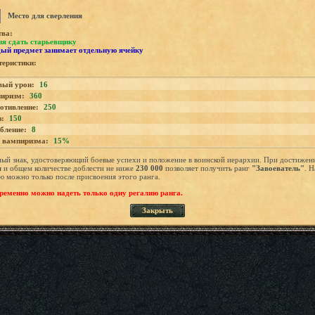
Место для сверления
тва:
зя сдать старьевщику
ый предмет занимает отдельную ячейку
еристики:
вый урон:
16
иризм:
360
отивление:
250
з:
150
бление:
8
 вампиризма:
15%
ый знак, удостоверяющий боевые успехи и положение в воинской иерархии. При достиже
я
и общем количестве доблести не ниже
230 000
позволяет получить ранг
"Завоеватель"
. Н
ю можно только после присвоения этого ранга.
еменно можно надеть только одну регалию ранга.
Закрыть