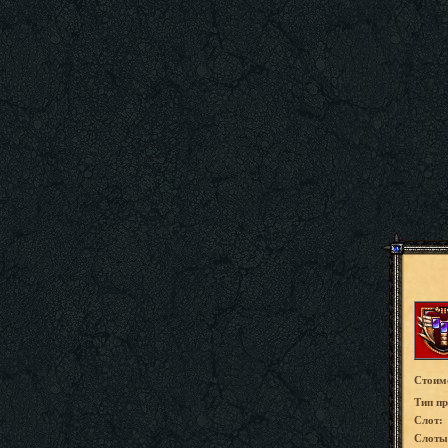
Стоим
Tип пр
Слот:
Слоты 