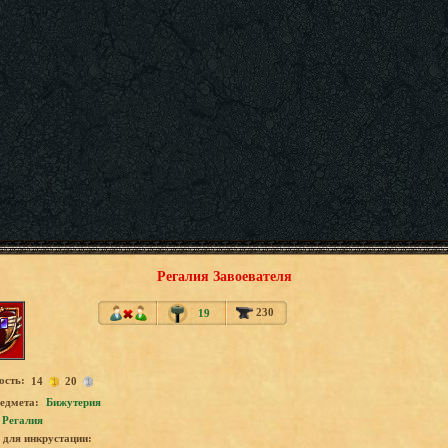
Регалия Завоевателя
230
19
ость:
14
20
едмета:
Бижутерия
Регалия
для инкрустации: