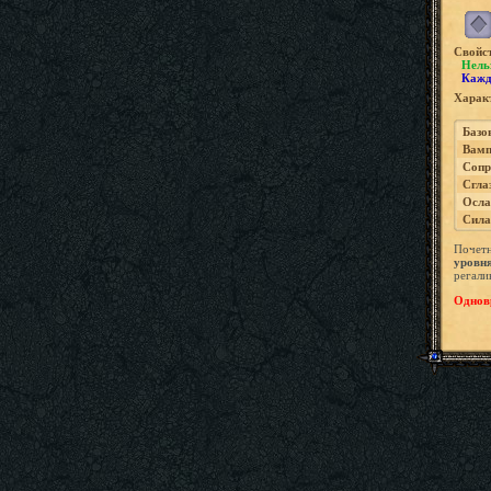
Свойс
Нель
Кажд
Характ
Базо
Вамп
Сопр
Сгла
Осла
Сила
Почетн
уровн
регали
Одновр