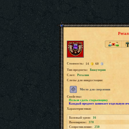
Регал
Стоимость:
14
60
Tип предмета:
Бижутерия
Слот:
Регалия
Слоты для инкрустации:
Место для сверления
Свойства:
Нельзя сдать старьевщику
Каждый предмет занимает отдельную яч
Характеристики:
Базовый урон:
16
Вампиризм:
370
Сопротивление:
250