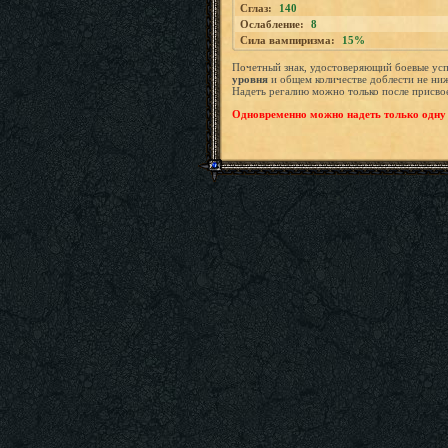
Сглаз:
140
Ослабление:
8
Сила вампиризма:
15%
Почетный знак, удостоверяющий боевые ус
уровня
и общем количестве доблести не ни
Надеть регалию можно только после присвое
Одновременно можно надеть только одну 