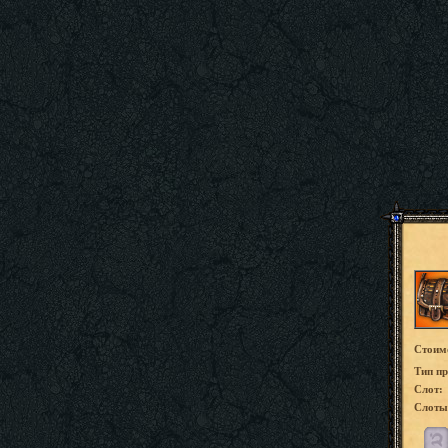
Стоим
Tип пр
Слот:
Слоты 