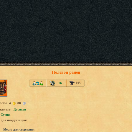
Полевой ранец
145
16
ость:
4
80
едмета:
Доспехи
Сумка
для инкрустации:
Место для сверления