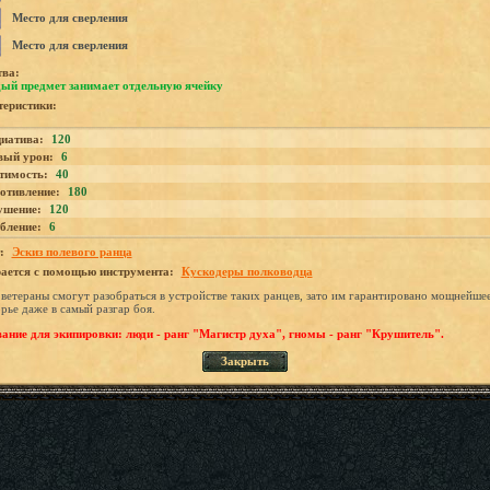
Место для сверления
Место для сверления
тва:
ый предмет занимает отдельную ячейку
еристики:
иатива:
120
вый урон:
6
тимость:
40
отивление:
180
ушение:
120
бление:
6
:
Эскиз полевого ранца
ается с помощью инструмента:
Кускодеры полководца
 ветераны смогут разобраться в устройстве таких ранцев, зато им гарантировано мощнейше
рье даже в самый разгар боя.
ание для экипировки: люди - ранг "Магистр духа", гномы - ранг "Крушитель".
Закрыть