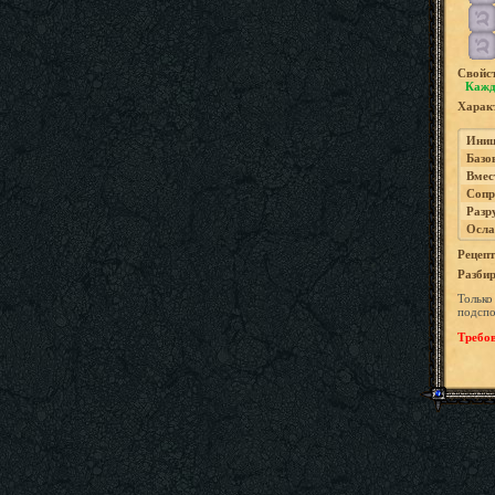
Свойс
Кажд
Характ
Иниц
Базо
Вмес
Сопр
Разр
Осла
Рецепт
Разбир
Только
подспо
Требов