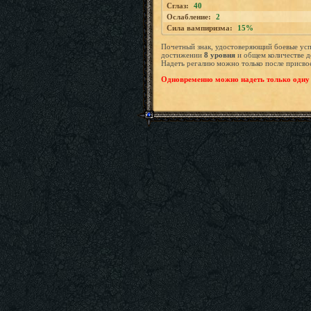
Сглаз:
40
Ослабление:
2
Сила вампиризма:
15%
Почетный знак, удостоверяющий боевые усп
достижении
8
уровн
я
и общем количестве д
Надеть регалию можно только после присвое
Одновременно можно надеть только одну 