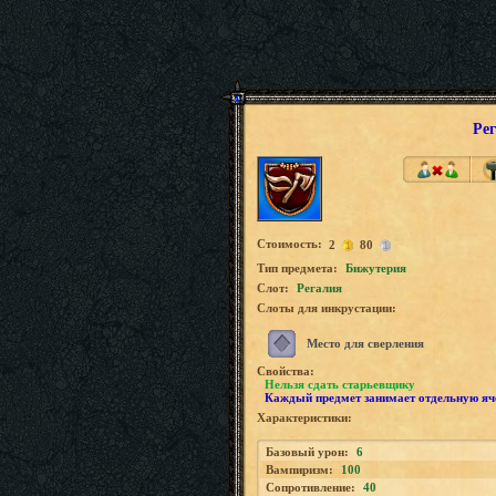
Ре
Стоимость:
2
80
Tип предмета:
Бижутерия
Слот:
Регалия
Слоты для инкрустации:
Место для сверления
Свойства:
Нельзя сдать старьевщику
Каждый предмет занимает отдельную яч
Характеристики:
Базовый урон:
6
Вампиризм:
100
Сопротивление:
40